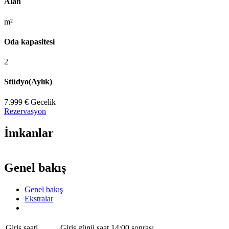
Alan
m²
Oda kapasitesi
2
Stüdyo(Aylık)
7.999 €
Gecelik
Rezervasyon
İmkanlar
Genel bakış
Genel bakış
Ekstralar
Giriş saati
Giriş günü saat 14:00 sonrası.