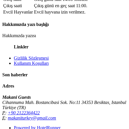
Çıkış saati
Çıkış günü en geç saat 11:00.
Evcil Hayvanlar
Evcil hayvana izin verilmez.
Hakkımızda yazı başlığı
Hakkımızda yazısı
Linkler
Gizlilik Sözleşmesi
Kullanım Koşulları
Son haberler
Adres
Makani Guests
Cihannuma Mah. Bostancibasi Sok. No:11 34353 Besiktas, Istanbul
Türkiye (TR)
P:
+90 2122364422
E:
makaniturkey@gmail.com
Powered by HotelRunner